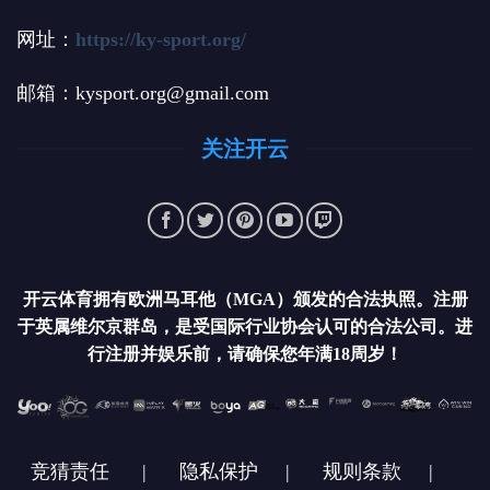
网址：
https://ky-sport.org/
邮箱：
kysport.org@gmail.com
关注开云
开云体育拥有欧洲马耳他（MGA）颁发的合法执照。注册
于英属维尔京群岛，是受国际行业协会认可的合法公司。进
行注册并娱乐前，请确保您年满18周岁！
开云体育合作伙伴
竞猜责任
|
隐私保护
|
规则条款
|