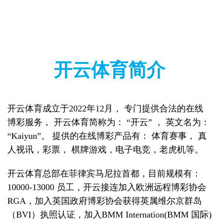
开云体育简介
开云体育成立于2022年12月， 专门提供合法的在线
博彩服务， 开云体育简称为： “开云” ， 英文名为：
“Kaiyun”。 提供的在线博彩产品有： 体育赛事， 真
人视讯，彩票， 棋牌游戏，电子电竞，老虎机等。
开云体育总部在菲律宾马尼拉首都，目前规模有：
10000-13000 员工，开云接连加入欧洲远程博彩协会
RGA，加入英国政府博彩协会获得英属维尔京群岛
（BVI）执照认证，加入BMM Internation(BMM 国际)