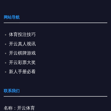
开云体育官网logo
网站导航
体育投注技巧
开云真人视讯
开云棋牌游戏
开云彩票大奖
新人手册必看
联系我们
名称：开云体育