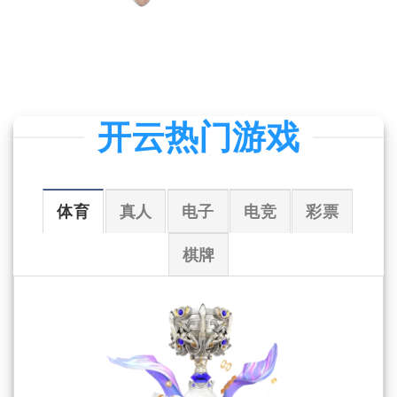
介绍开云体育
开云热门游戏
体育
真人
电子
电竞
彩票
棋牌