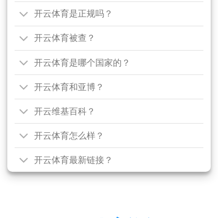
开云体育是正规吗？
开云体育被查？
开云体育是哪个国家的？
开云体育和亚博？
开云维基百科？
开云体育怎么样？
开云体育最新链接？