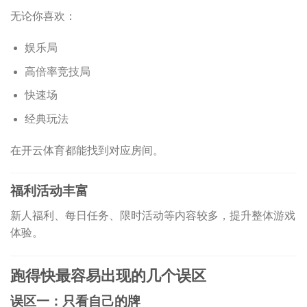
无论你喜欢：
娱乐局
高倍率竞技局
快速场
经典玩法
在开云体育都能找到对应房间。
福利活动丰富
新人福利、每日任务、限时活动等内容较多，提升整体游戏
体验。
跑得快最容易出现的几个误区
误区一：只看自己的牌