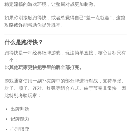
稳定流畅的游戏环境，让整局对战更加刺激。
如果你刚接触跑得快，或者总觉得自己“差一点就赢”，这篇
攻略或许能帮助你提升胜率。
什么是跑得快？
跑得快是一种经典纸牌游戏，玩法简单直接，核心目标只有
一个：
比其他玩家更快把手里的牌全部打完。
游戏通常使用一副扑克牌中的部分牌进行对战，支持单张、
对子、顺子、连对、炸弹等组合方式。由于节奏非常快，因
此特别考验玩家：
出牌判断
记牌能力
心理博弈