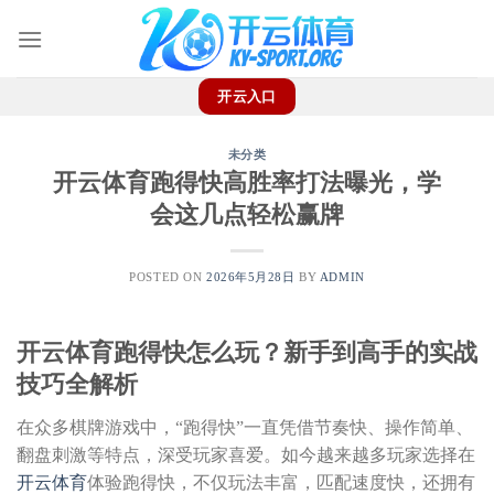
Skip
to
content
开云入口
未分类
开云体育跑得快高胜率打法曝光，学
会这几点轻松赢牌
POSTED ON
2026年5月28日
BY
ADMIN
开云体育跑得快怎么玩？新手到高手的实战
技巧全解析
在众多棋牌游戏中，“跑得快”一直凭借节奏快、操作简单、
翻盘刺激等特点，深受玩家喜爱。如今越来越多玩家选择在
开云体育
体验跑得快，不仅玩法丰富，匹配速度快，还拥有