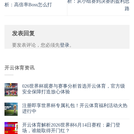
析：从小组赛到决赛的盈利思
析：高倍率Boss怎么打
路
发表回复
要发表评论，您必须先
登录
。
开云体育资讯
026世界杯观赛与赛事分析首选开云体育，官方级
安全保障打造放心体验
注册即享世界杯专属礼包！开云体育福利活动火热
进行中
开云体育解析2026世界杯6月14日赛程：豪门登
场，谁能取得开门红？