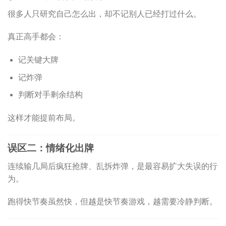
很多人只研究自己怎么出，却不记别人已经打过什么。
真正高手都会：
记关键大牌
记炸弹
判断对手剩余结构
这样才能提前布局。
误区二：情绪化出牌
连续输几局后疯狂抢牌、乱拆炸弹，是最容易扩大失误的行
为。
跑得快节奏虽然快，但越是快节奏游戏，越需要冷静判断。