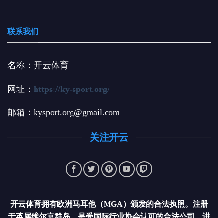
联系我们
名称：开云体育
网址：
https://ky-sport.org/
邮箱：
kysport.org@gmail.com
关注开云
开云体育拥有欧洲马耳他（MGA）颁发的合法执照。注册
于英属维尔京群岛，是受国际行业协会认可的合法公司。进